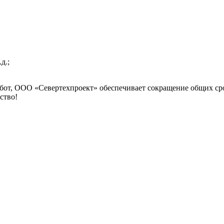
д.;
от, ООО «Севертехпроект» обеспечивает сокращение общих срок
ство!